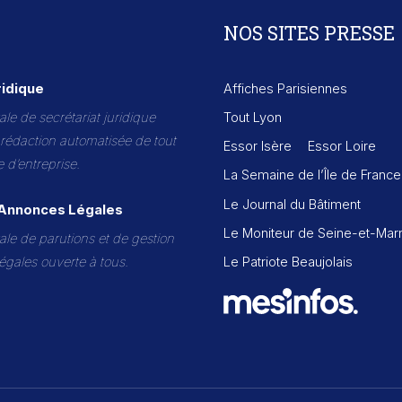
NOS SITES PRESSE
idique
Affiches Parisiennes
tale de secrétariat juridique
Tout Lyon
 rédaction automatisée de tout
Essor Isère
Essor Loire
e d’entreprise.
La Semaine de l’Île de France
Le Journal du Bâtiment
’Annonces Légales
Le Moniteur de Seine-et-Mar
tale de parutions et de gestion
égales ouverte à tous.
Le Patriote Beaujolais